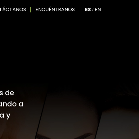
|
TÁCTANOS
ENCUÉNTRANOS
ES
EN
/
s de
zando a
a y