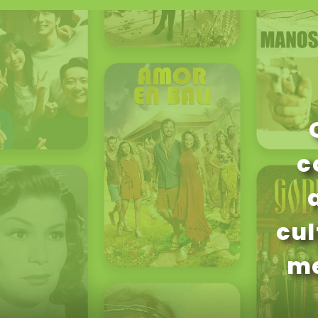
c
cul
me