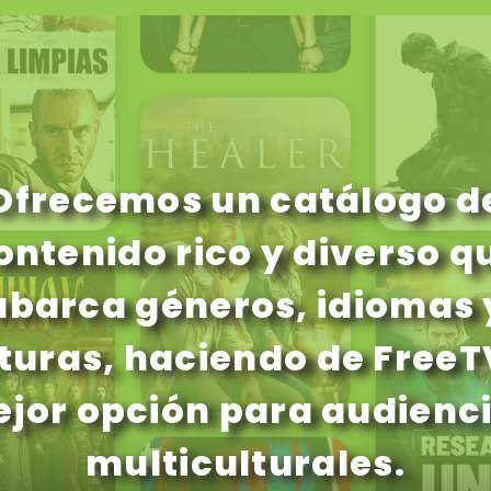
Ofrecemos un catálogo d
ontenido rico y diverso q
abarca géneros, idiomas 
turas, haciendo de FreeT
jor opción para audienc
multiculturales.