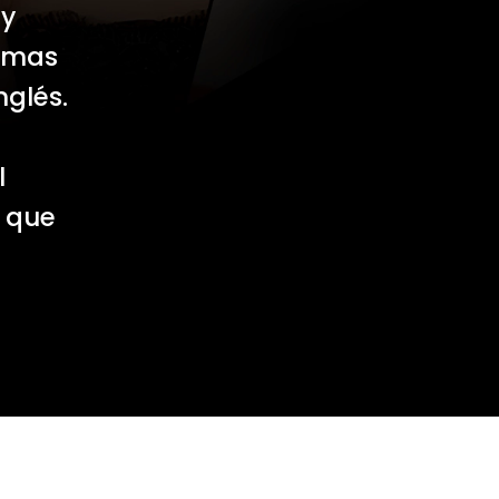
 y
ramas
nglés.
l
s que