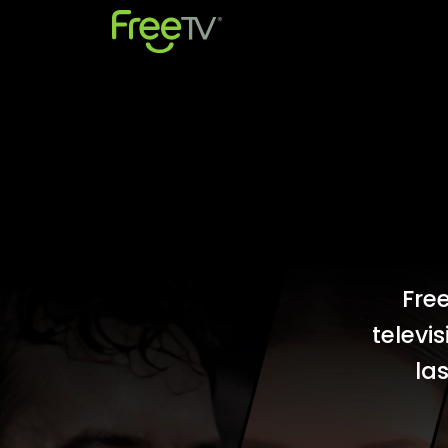
Fre
televi
la