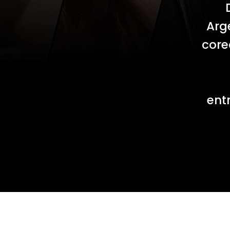
Arg
core
ent