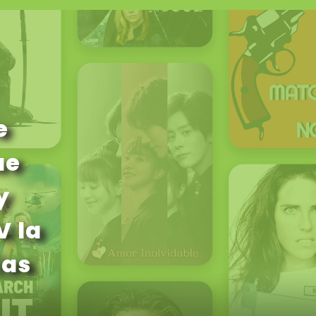
e
ue
y
V la
ias